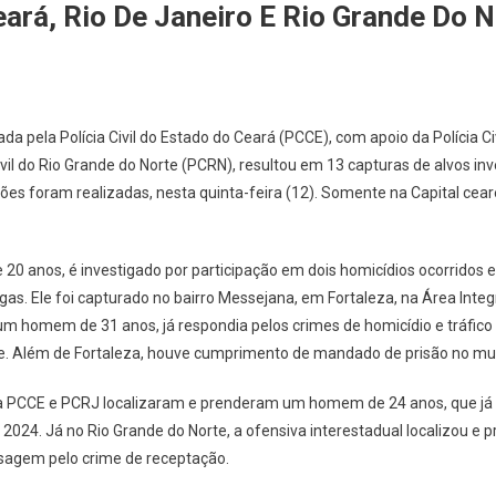
ará, Rio De Janeiro E Rio Grande Do N
a pela Polícia Civil do Estado do Ceará (PCCE), com apoio da Polícia Ci
ivil do Rio Grande do Norte (PCRN), resultou em 13 capturas de alvos inv
ões foram realizadas, nesta quinta-feira (12). Somente na Capital cea
 20 anos, é investigado por participação em dois homicídios ocorridos 
ogas. Ele foi capturado no bairro Messejana, em Fortaleza, na Área Int
 um homem de 31 anos, já respondia pelos crimes de homicídio e tráfic
se. Além de Fortaleza, houve cumprimento de mandado de prisão no mun
, a PCCE e PCRJ localizaram e prenderam um homem de 24 anos, que já 
2024. Já no Rio Grande do Norte, a ofensiva interestadual localizou e 
agem pelo crime de receptação.