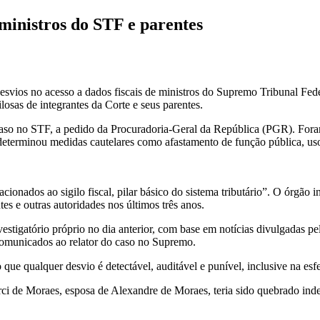
 ministros do STF e parentes
desvios no acesso a dados fiscais de ministros do Supremo Tribunal Fed
losas de integrantes da Corte e seus parentes.
o caso no STF, a pedido da Procuradoria-Geral da República (PGR). Fo
determinou medidas cautelares como afastamento de função pública, uso 
cionados ao sigilo fiscal, pilar básico do sistema tributário”. O órgão
tes e outras autoridades nos últimos três anos.
stigatório próprio no dia anterior, com base em notícias divulgadas pe
 comunicados ao relator do caso no Supremo.
que qualquer desvio é detectável, auditável e punível, inclusive na esf
rci de Moraes, esposa de Alexandre de Moraes, teria sido quebrado ind