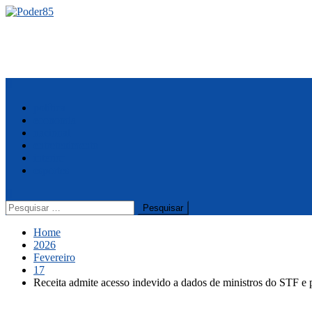
Skip
to
content
Menu
política
economia
nacional
entretenimento
interior
esportes
Pesquisar
por:
Home
2026
Fevereiro
17
Receita admite acesso indevido a dados de ministros do STF e 