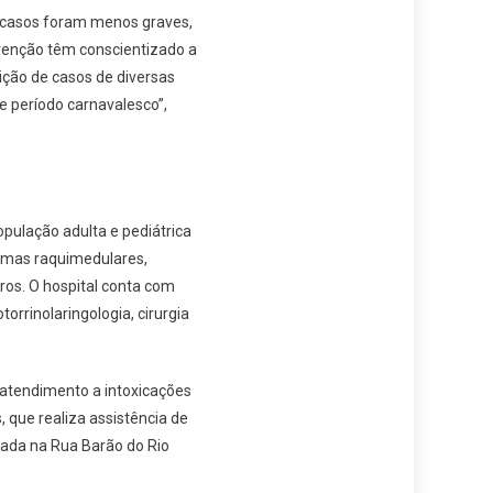
casos foram menos graves,
venção têm conscientizado a
ição de casos de diversas
 período carnavalesco”,
opulação adulta e pediátrica
aumas raquimedulares,
ros. O hospital conta com
orrinolaringologia, cirurgia
 atendimento a intoxicações
que realiza assistência de
zada na Rua Barão do Rio