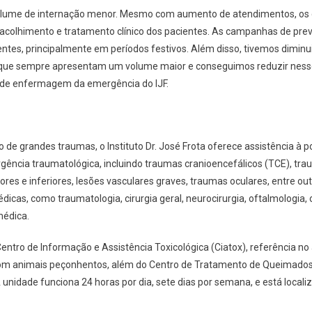
lume de internação menor. Mesmo com aumento de atendimentos, os 
 acolhimento e tratamento clínico dos pacientes. As campanhas de pre
entes, principalmente em períodos festivos. Além disso, tivemos diminu
que sempre apresentam um volume maior e conseguimos reduzir nesse
e de enfermagem da emergência do IJF.
de grandes traumas, o Instituto Dr. José Frota oferece assistência à p
ência traumatológica, incluindo traumas cranioencefálicos (TCE), tr
es e inferiores, lesões vasculares graves, traumas oculares, entre out
icas, como traumatologia, cirurgia geral, neurocirurgia, oftalmologia, ot
médica.
entro de Informação e Assistência Toxicológica (Ciatox), referência no
om animais peçonhentos, além do Centro de Tratamento de Queimados, 
 unidade funciona 24 horas por dia, sete dias por semana, e está locali