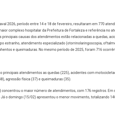
rnaval 2026, período entre 14 e 18 de fevereiro, resultaram em 770 ate
), maior complexo hospitalar da Prefeitura de Fortaleza e referência no 
s principais causas dos atendimentos estão relacionadas a quedas, ac
rpo estranho, atendimento especializado (otorrinolaringoscopia, oftalm
nhentos e queimaduras. No mesmo período de 2025, foram 716 ocorrên
o principais atendimentos as quedas (225), acidentes com motocicletas
8), agressão física (37) e queimaduras (35).
) concentrou o maior número de atendimentos, com 176 registros. Em 
s. Já o domingo (15/02) apresentou o menor movimento, totalizando 14