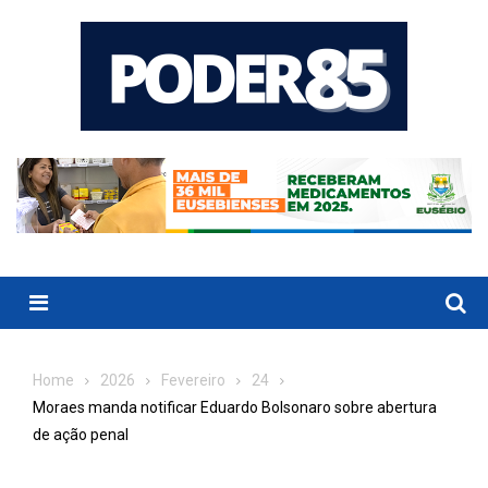
Skip
to
content
Menu
Home
2026
Fevereiro
24
Moraes manda notificar Eduardo Bolsonaro sobre abertura
de ação penal