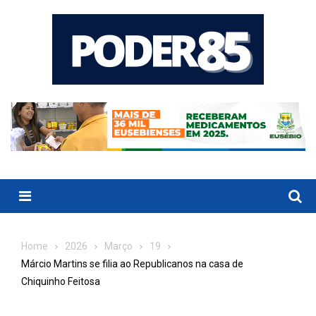
Skip
to
content
Menu
Home
2026
Março
19
Márcio Martins se filia ao Republicanos na casa de
Chiquinho Feitosa