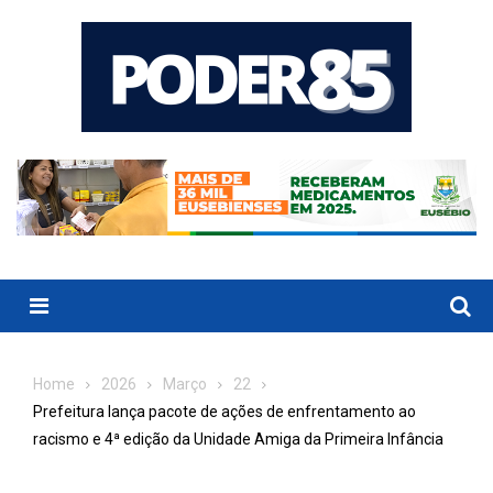
Skip
to
content
Menu
Home
2026
Março
22
Prefeitura lança pacote de ações de enfrentamento ao
racismo e 4ª edição da Unidade Amiga da Primeira Infância