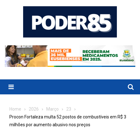
Skip
to
content
Menu
Home
2026
Março
23
Procon Fortaleza multa 52 postos de combustíveis em R$ 3
milhões por aumento abusivo nos preços