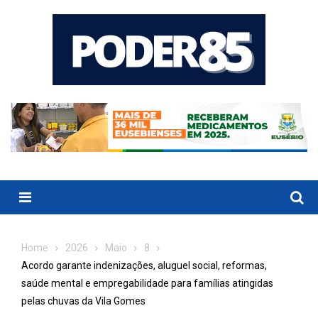
Skip
to
content
Menu
Home
2026
Maio
8
Acordo garante indenizações, aluguel social, reformas,
saúde mental e empregabilidade para famílias atingidas
pelas chuvas da Vila Gomes