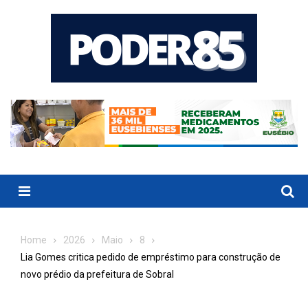
Skip
to
content
Menu
Home
2026
Maio
8
Lia Gomes critica pedido de empréstimo para construção de
novo prédio da prefeitura de Sobral