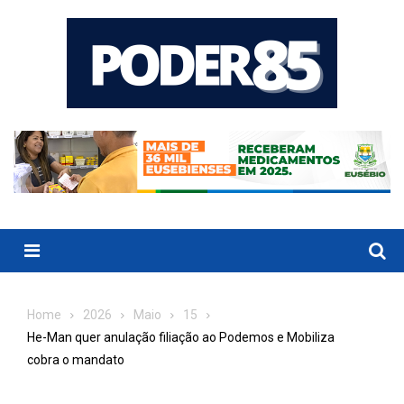
Skip
to
content
Menu
Home
2026
Maio
15
He-Man quer anulação filiação ao Podemos e Mobiliza
cobra o mandato