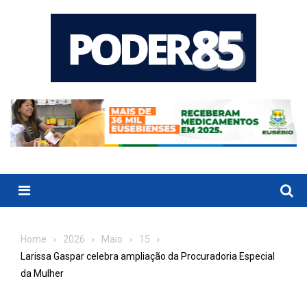
Skip
to
content
Menu
Home
2026
Maio
15
Larissa Gaspar celebra ampliação da Procuradoria Especial
da Mulher