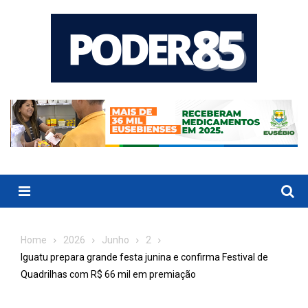
Skip
to
content
Menu
Home
2026
Junho
2
Iguatu prepara grande festa junina e confirma Festival de
Quadrilhas com R$ 66 mil em premiação