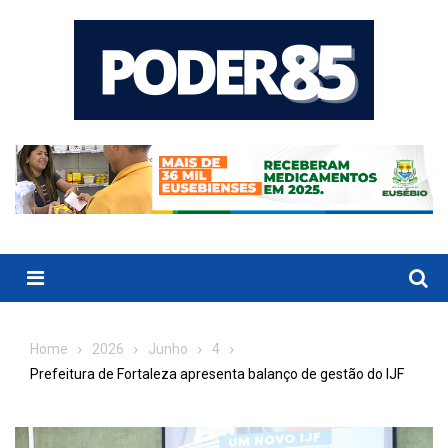
Skip
to
content
Menu
Home
2026
Junho
4
Prefeitura de Fortaleza apresenta balanço de gestão do IJF