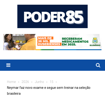
Skip
to
content
Menu
Home
2026
Junho
15
Neymar faz novo exame e segue sem treinar na seleção
brasileira