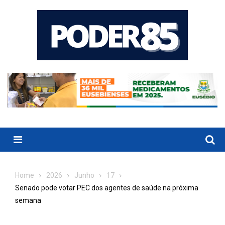
Skip
to
content
Menu
Home
2026
Junho
17
Senado pode votar PEC dos agentes de saúde na próxima
semana