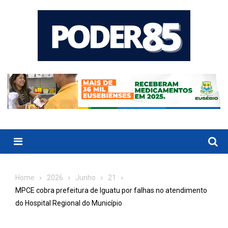
Skip
to
content
Menu
Home
2026
Junho
21
MPCE cobra prefeitura de Iguatu por falhas no atendimento
do Hospital Regional do Município