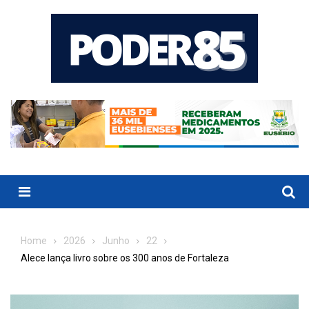
Skip
to
content
Menu
Home
2026
Junho
22
Alece lança livro sobre os 300 anos de Fortaleza