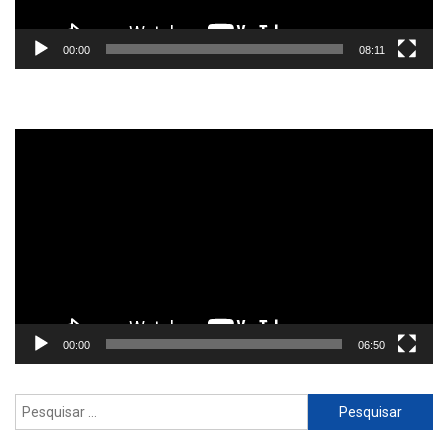
00:00
08:11
Reprodutor
de
vídeo
00:00
06:50
Pesquisar
por: