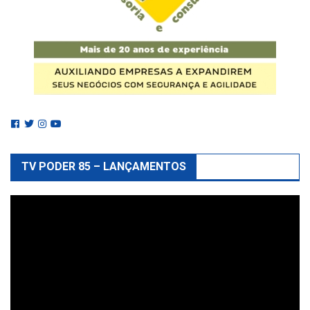
TV PODER 85 – LANÇAMENTOS
Reprodutor
de
vídeo