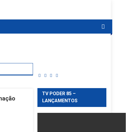
TV PODER 85 –
amação
LANÇAMENTOS