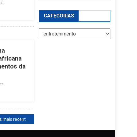
os
CATEGORIAS
Categorias
na
africana
mentos da
os
Artigos mais recentes