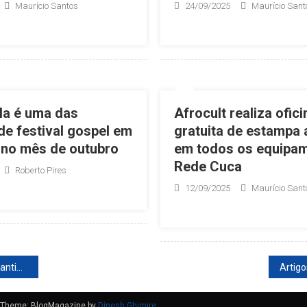
Maurício Santos
24/09/2025
Maurício Sant
la é uma das
Afrocult realiza ofici
de festival gospel em
gratuita de estampa 
 no mês de outubro
em todos os equipa
Rede Cuca
Roberto Pires
12/09/2025
Maurício Sant
ção
tigos
Theme: BlogMagazine by
Dinesh Ghimire
.