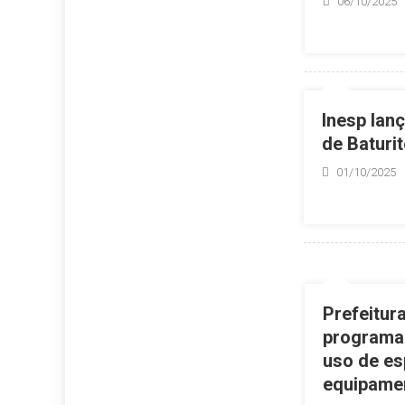
06/10/2025
Inesp lan
de Baturit
01/10/2025
Prefeitur
programa 
uso de e
equipame