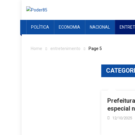
Skip
to
content
POLÍTICA
ECONOMIA
NACIONAL
ENTRE
Home
entretenimento
Page 5
CATEGOR
Prefeitur
especial 
12/10/2025