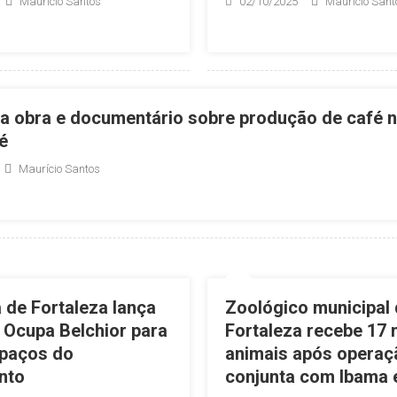
Maurício Santos
02/10/2025
Maurício Sant
ça obra e documentário sobre produção de café n
é
Maurício Santos
a de Fortaleza lança
Zoológico municipal
Ocupa Belchior para
Fortaleza recebe 17
spaços do
animais após operaç
nto
conjunta com Ibama 