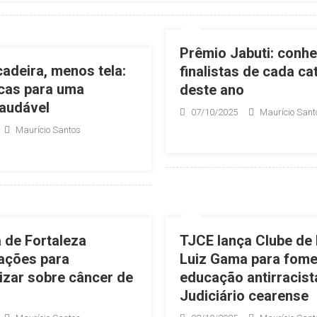
Prêmio Jabuti: conh
cadeira, menos tela:
finalistas de cada ca
icas para uma
deste ano
saudável
07/10/2025
Maurício Sant
Maurício Santos
a de Fortaleza
TJCE lança Clube de 
ações para
Luiz Gama para fome
izar sobre câncer de
educação antirracist
Judiciário cearense