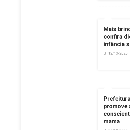
Mais brin
confira d
infância 
12/10/2025
Prefeitur
promove 
conscient
mama