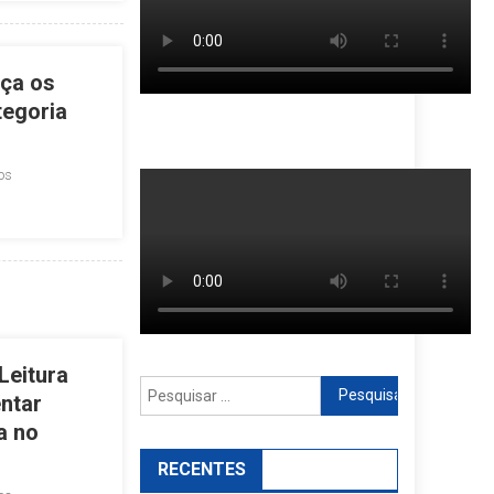
eça os
tegoria
os
Leitura
Pesquisar
ntar
por:
a no
RECENTES