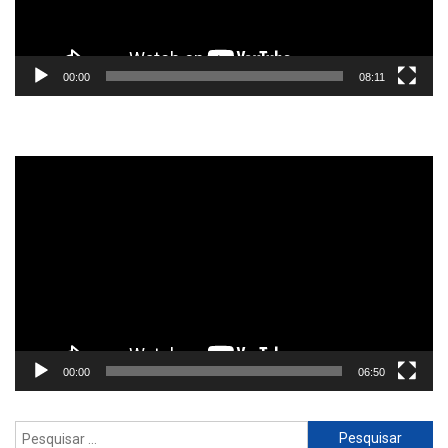
00:00
08:11
Reprodutor
de
vídeo
00:00
06:50
Pesquisar