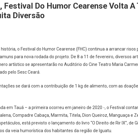
, Festival Do Humor Cearense Volta A
ta Diversão
istória, o Festival do Humor Cearense (FHC) continua a arrancar risos 
amuns para nova rodada do projeto. De 8 a 11 de fevereiro, diversos ar
ro artístico se apresentarão no Auditório do Cine Teatro Maria Carme
ado pelo Sesc Ceará.
entações se dará com a contribuição de 1 kg de alimento, com as doaç
a em Tauá – a primeira ocorreu em janeiro de 2020 -, o Festival cont
Cibalena, Compadre Cabaça, Marmita, Titela, Dion Queiroz, Manguaça e
etáculos, está previsto o lançamento do livro “O Direito de Rir IX”, de G
s da veia humorística dos habitantes da região de Iguatu.