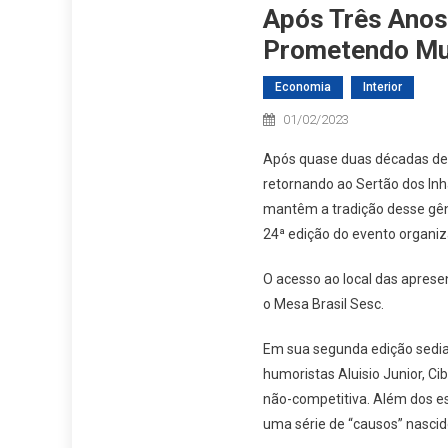
Após Três Anos
Prometendo Mui
Economia
Interior
01/02/2023
Após quase duas décadas de h
retornando ao Sertão dos Inh
mantêm a tradição desse gêne
24ª edição do evento organiz
O acesso ao local das apres
o Mesa Brasil Sesc.
Em sua segunda edição sediad
humoristas Aluisio Junior, 
não-competitiva. Além dos esp
uma série de “causos” nascido