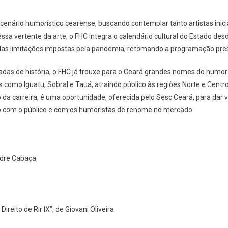
o cenário humorístico cearense, buscando contemplar tanto artistas ini
ssa vertente da arte, o FHC integra o calendário cultural do Estado de
as limitações impostas pela pandemia, retomando a programação pre
das de história, o FHC já trouxe para o Ceará grandes nomes do humor
como Iguatu, Sobral e Tauá, atraindo público às regiões Norte e Centro
da carreira, é uma oportunidade, oferecida pelo Sesc Ceará, para dar vi
o com o público e com os humoristas de renome no mercado.
adre Cabaça
ireito de Rir IX”, de Giovani Oliveira