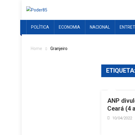
Skip
to
content
POLÍTICA
ECONOMIA
NACIONAL
ENTRE
Home
Granjeiro
ETIQUETA
ANP divul
Ceará (4 a
10/04/2022