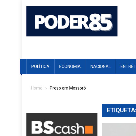
Skip
to
content
POLÍTICA
ECONOMIA
NACIONAL
ENTRE
Home
Preso em Mossoró
ETIQUETA