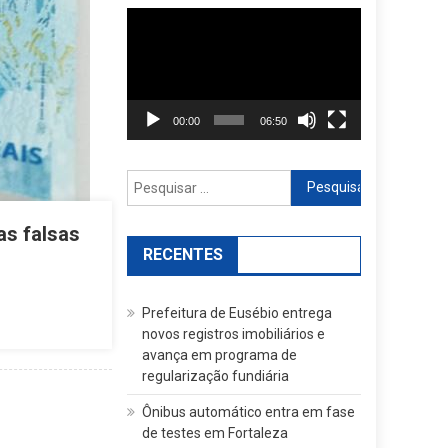
Reprodutor
de
vídeo
00:00
06:50
Pesquisar
por:
as falsas
RECENTES
Prefeitura de Eusébio entrega
novos registros imobiliários e
avança em programa de
regularização fundiária
Ônibus automático entra em fase
de testes em Fortaleza