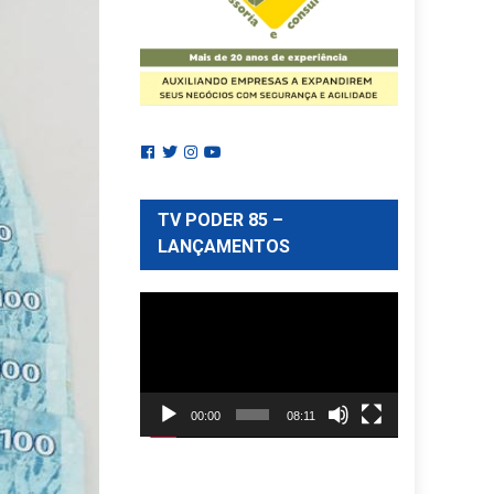
TV PODER 85 –
LANÇAMENTOS
Reprodutor
de
vídeo
00:00
08:11