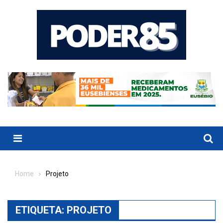
Skip
to
content
Menu
Home
Projeto
ETIQUETA:
PROJETO