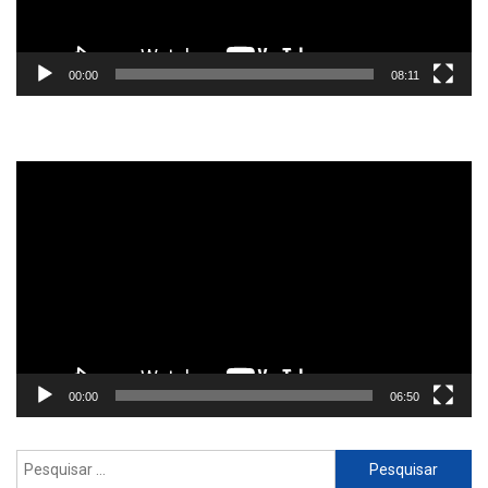
00:00
08:11
Reprodutor
de
vídeo
00:00
06:50
Pesquisar