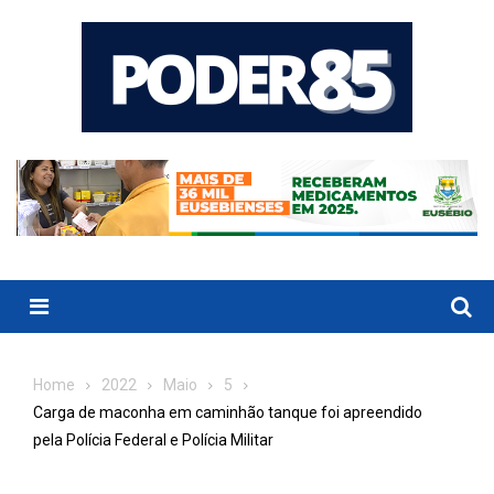
Skip
to
content
Menu
Home
2022
Maio
5
Carga de maconha em caminhão tanque foi apreendido
pela Polícia Federal e Polícia Militar