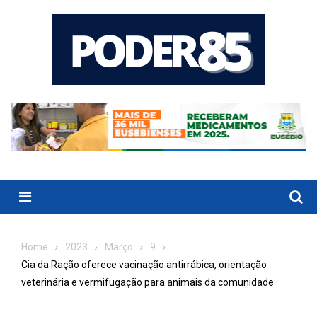
Skip
to
content
Menu
Home
2023
Março
9
Cia da Ração oferece vacinação antirrábica, orientação
veterinária e vermifugação para animais da comunidade