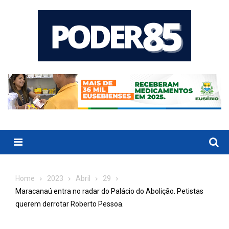
Skip
to
content
Menu
Home
2023
Abril
29
Maracanaú entra no radar do Palácio do Abolição. Petistas
querem derrotar Roberto Pessoa.