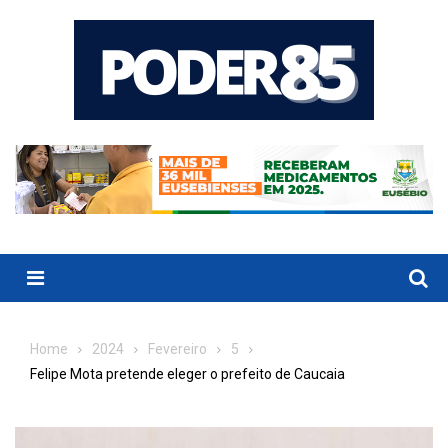
Skip
to
content
Menu
Home
2024
Fevereiro
5
Felipe Mota pretende eleger o prefeito de Caucaia