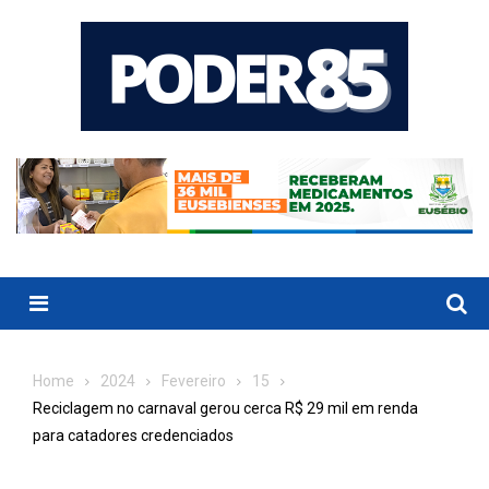
Skip
to
content
Menu
Home
2024
Fevereiro
15
Reciclagem no carnaval gerou cerca R$ 29 mil em renda
para catadores credenciados