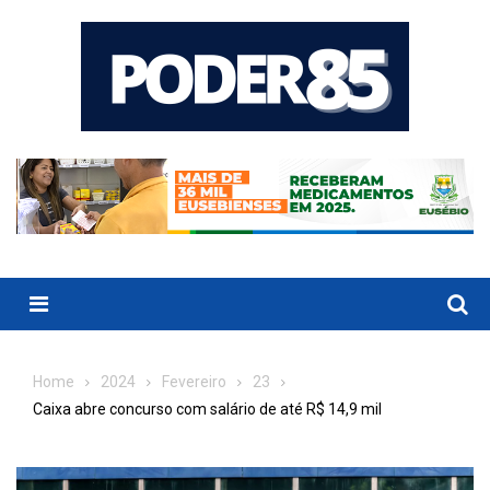
Skip
to
content
Menu
Home
2024
Fevereiro
23
Caixa abre concurso com salário de até R$ 14,9 mil