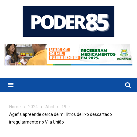
Skip
to
content
Menu
Home
2024
Abril
19
Agefis apreende cerca de mil litros de lixo descartado
irregularmente no Vila União