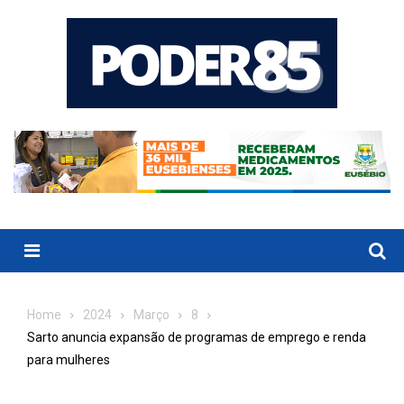
Skip
to
content
Menu
Home
2024
Março
8
Sarto anuncia expansão de programas de emprego e renda
para mulheres