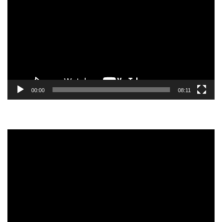
de
vídeo
00:00
08:11
Reprodutor
de
vídeo