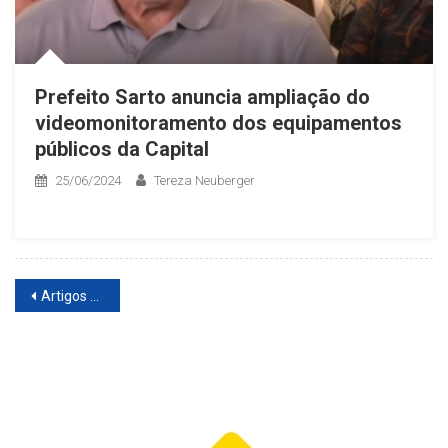
Prefeito Sarto anuncia ampliação do
videomonitoramento dos equipamentos
públicos da Capital
25/06/2024
Tereza Neuberger
Navegação
Artigos mais antigos
de
artigos