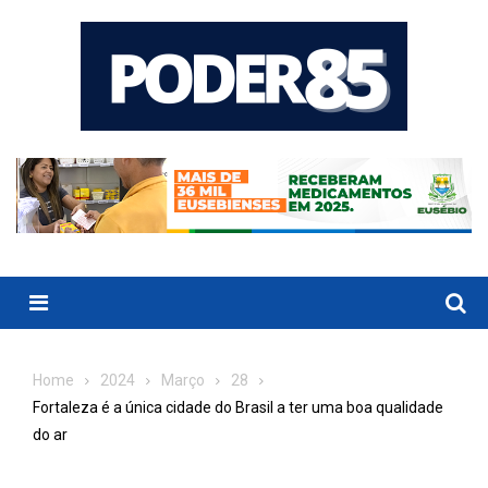
Skip
to
content
Menu
Home
2024
Março
28
Fortaleza é a única cidade do Brasil a ter uma boa qualidade
do ar