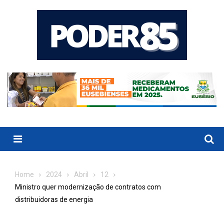
Skip
to
content
Menu
Home
2024
Abril
12
Ministro quer modernização de contratos com
distribuidoras de energia