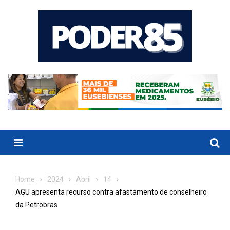
Skip
to
content
Menu
Home
2024
Abril
14
AGU apresenta recurso contra afastamento de conselheiro
da Petrobras