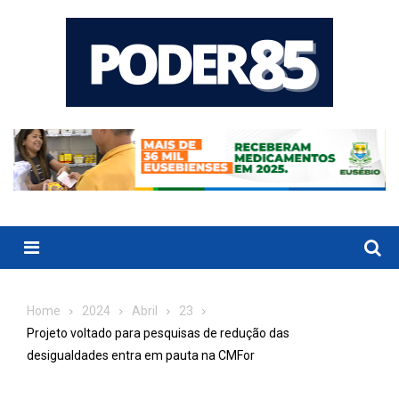
Skip
to
content
Menu
Home
2024
Abril
23
Projeto voltado para pesquisas de redução das
desigualdades entra em pauta na CMFor