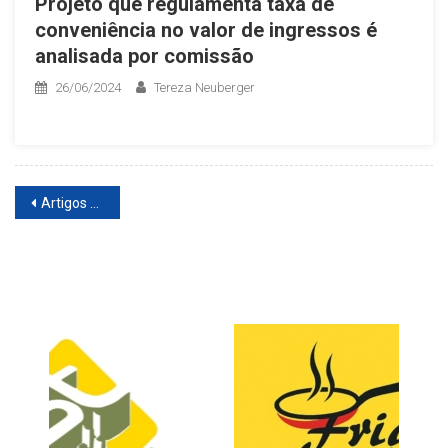
Projeto que regulamenta taxa de
conveniência no valor de ingressos é
analisada por comissão
26/06/2024
Tereza Neuberger
Navegação
Artigos mais antigos
de
artigos