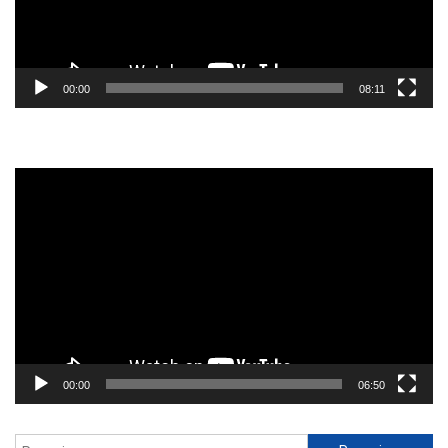
00:00
08:11
Reprodutor
de
vídeo
00:00
06:50
Pesquisar