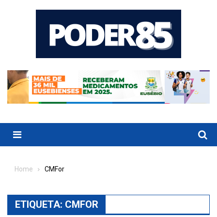
Skip
to
content
Menu
Home
CMFor
ETIQUETA:
CMFOR