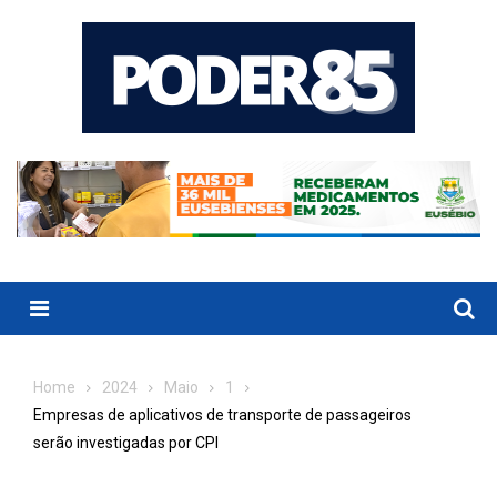
Skip
to
content
Menu
Home
2024
Maio
1
Empresas de aplicativos de transporte de passageiros
serão investigadas por CPI