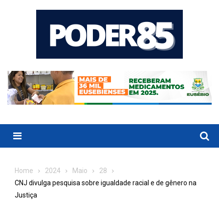
Skip
to
content
Menu
Home
2024
Maio
28
CNJ divulga pesquisa sobre igualdade racial e de gênero na
Justiça