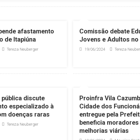
pende afastamento
Comissão debate Ed
o de Itapiúna
Jovens e Adultos no
Tereza Neuberger
19/06/2024
Tereza Neube
 pública discute
Proinfra Vila Cazumb
to especializado à
Cidade dos Funcionár
om doenças raras
entregue pela Prefeit
beneficia moradores
Tereza Neuberger
melhorias viárias