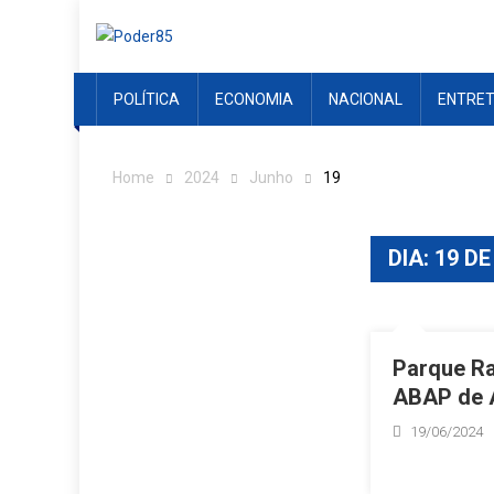
Skip
to
content
POLÍTICA
ECONOMIA
NACIONAL
ENTRE
Home
2024
Junho
19
DIA:
19 DE
Parque Ra
ABAP de A
19/06/2024