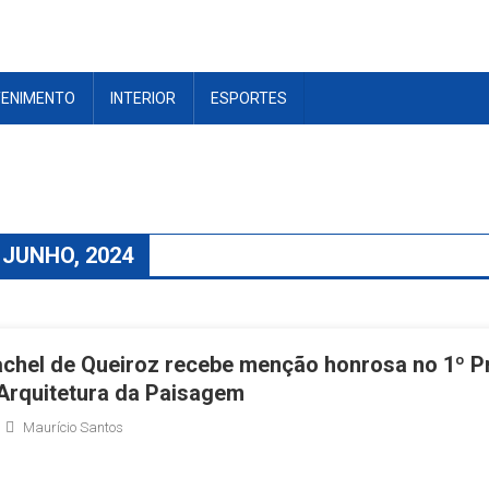
TENIMENTO
INTERIOR
ESPORTES
 JUNHO, 2024
chel de Queiroz recebe menção honrosa no 1º P
rquitetura da Paisagem
Maurício Santos