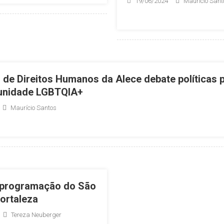
19/06/2024
Maurício Sant
de Direitos Humanos da Alece debate políticas p
unidade LGBTQIA+
Maurício Santos
 programação do São
ortaleza
Tereza Neuberger