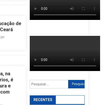
ucação de
 Ceará
rger
a, na
ios, é
Pesquisar
ura e
por:
 com
RECENTES