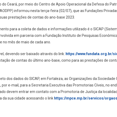
do do Ceará, por meio do Centro de Apoio Operacional da Defesa do Patr
AODPP) informou nesta terça-feira (02/07), que as Fundações Privadas 
suas prestações de contas do ano-base 2023.
mento para a coleta de dados e informações utilizado é o SICAP (Siste
volvida em parceria com a Fundação Instituto de Pesquisas Econômica
e no mês de maio de cada ano.
el, devendo ser baixado através do link:
https://www.fundata.org.br/si
restação de contas do último ano-base, como para as prestações de cont
to dos dados do SICAP, em Fortaleza, as Organizações da Sociedade Ci
or e-mail, para a Secretaria Executiva das Promotorias Cíveis, no en
stado devem entrar em contato com a Promotoria de Justiça da localidad
a da sua cidade acessando o link
https://mpce.mp.br/servicos/orgaos