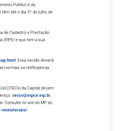
imônio Público e da
têm até o dia 31 de julho de
ma de Cadastro e Prestação
s (FIPE) e que tem a sua
cap.html
. Essa versão deverá
as normais ou retificadoras
vil (OSC’s) da Capital devem
dereço:
seccv@mpce.mp.br
.
e. Consulte no site do MP do
-ministeriais/
.