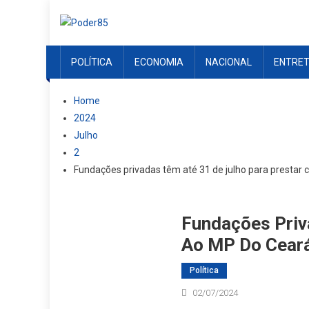
Skip
to
content
POLÍTICA
ECONOMIA
NACIONAL
ENTRE
Home
2024
Julho
2
Fundações privadas têm até 31 de julho para prestar 
Fundações Priv
Ao MP Do Cear
Política
02/07/2024