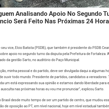
guem Analisando Apoio No Segundo T
úncio Será Feito Nas Próximas 24 Hor
e seu vice, Elcio Batista (PSDB), que também é presidente do PSDB Cea
bre apoio no segundo turno da disputa pela Prefeitura de Fortaleza.
ado da gestão Sarto, no auditório do Paço Municipal.
sição, minha pessoal e do partido, deve ser divulgada daqui a algumas 
e ouvir todo mundo. Presidente de partidos, candidatos a vereadores.
ada um está expressando sua opinião e estamos dando liberdade para e
 ausculta nas próximas horas eu vou me pronunciar”, explicou Sarto.
 Brasil desde muito tempo de ser um partido de centro, que mudou es
 de oposição ao PT, em nível nacional, hoje em nível estadual também.