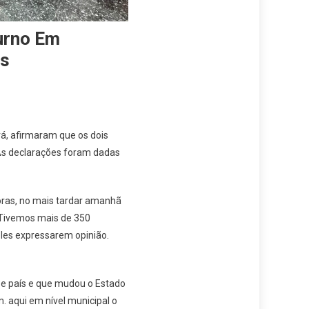
urno Em
as
rá, afirmaram que os dois
 As declarações foram dadas
horas, no mais tardar amanhã
 Tivemos mais de 350
les expressarem opinião.
se país e que mudou o Estado
 aqui em nível municipal o