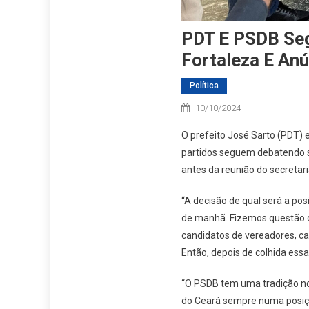
PDT E PSDB Se
Fortaleza E An
Política
10/10/2024
O prefeito José Sarto (PDT) 
partidos seguem debatendo so
antes da reunião do secretari
“A decisão de qual será a po
de manhã. Fizemos questão d
candidatos de vereadores, c
Então, depois de colhida essa
“O PSDB tem uma tradição no
do Ceará sempre numa posição