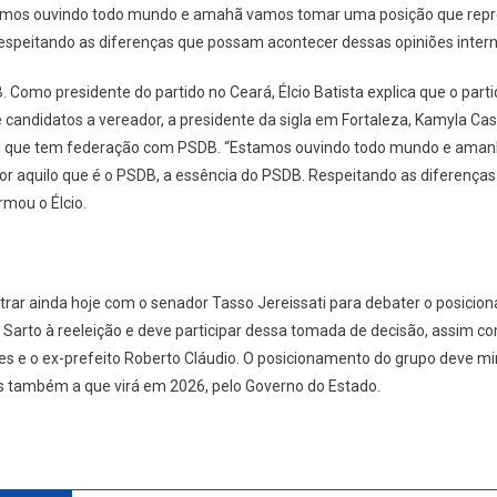
amos ouvindo todo mundo e amahã vamos tomar uma posição que repre
espeitando as diferenças que possam acontecer dessas opiniões intern
 Como presidente do partido no Ceará, Élcio Batista explica que o part
 candidatos a vereador, a presidente da sigla em Fortaleza, Kamyla Cast
ra, que tem federação com PSDB. “Estamos ouvindo todo mundo e am
or aquilo que é o PSDB, a essência do PSDB. Respeitando as diferença
rmou o Élcio.
trar ainda hoje com o senador Tasso Jereissati para debater o posici
arto à reeleição e deve participar dessa tomada de decisão, assim com
s e o ex-prefeito Roberto Cláudio. O posicionamento do grupo deve mir
s também a que virá em 2026, pelo Governo do Estado.