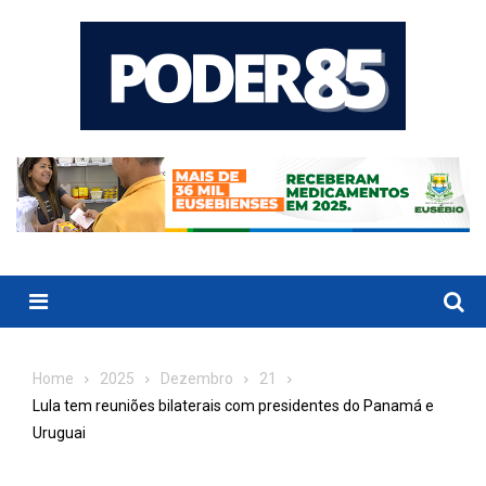
Skip
to
content
Menu
Home
2025
Dezembro
21
Lula tem reuniões bilaterais com presidentes do Panamá e
Uruguai