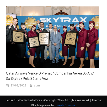
Qatar Airways Vence O Prêmio “Companhia Aérea Do Ano”
Da Skytrax Pela Sétima Vez
23/09/2022
admin
Poder 85 - Por Roberto Pires - Copyright 2026 All rights reserved.
|
Theme:
BlogMagazine by
Dinesh Ghimire
.