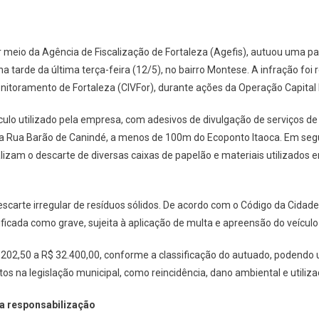
r meio da Agência de Fiscalização de Fortaleza (Agefis), autuou uma pa
 na tarde da última terça-feira (12/5), no bairro Montese. A infração fo
nitoramento de Fortaleza (CIVFor), durante ações da Operação Capital
o utilizado pela empresa, com adesivos de divulgação de serviços de
 Rua Barão de Canindé, a menos de 100m do Ecoponto Itaoca. Em seg
ealizam o descarte de diversas caixas de papelão e materiais utilizado
scarte irregular de resíduos sólidos. De acordo com o Código da Cidad
ificada como grave, sujeita à aplicação de multa e apreensão do veículo 
202,50 a R$ 32.400,00, conforme a classificação do autuado, podendo 
s na legislação municipal, como reincidência, dano ambiental e utiliza
 responsabilização