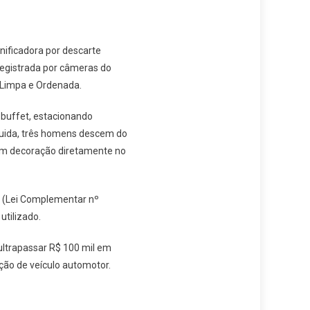
nificadora por descarte
i registrada por câmeras do
 Limpa e Ordenada.
 buffet, estacionando
uida, três homens descem do
s em decoração diretamente no
e (Lei Complementar nº
utilizado.
ultrapassar R$ 100 mil em
ção de veículo automotor.