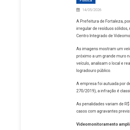
Política
14/05/2026
A Prefeitura de Fortaleza, po
irregular de resíduos sólidos,
Centro Integrado de Videomo
As imagens mostram um veícul
próximo a um grande muro na
veículo, analisam o local e r
logradouro público.
A empresa foi autuada por de
270/2019), a infração é class
As penalidades variam de R$ 
casos com agravantes previsto
Videomonitoramento amplia