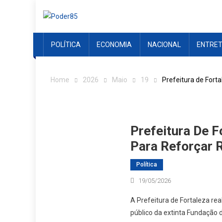
Skip
to
content
POLÍTICA
ECONOMIA
NACIONAL
ENTRE
Home
2026
Maio
19
Prefeitura de Fort
Prefeitura De 
Para Reforçar 
Política
19/05/2026
A Prefeitura de Fortaleza rea
público da extinta Fundação 