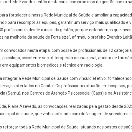
, o prefeito Evandro Leitão destacou o compromisso da gestão com a s
para fortalecer a nossa Rede Municipal de Saúde e ampliar a capacida
do para recompor as equipes, garantir um serviço mais qualificado e va
0 profissionais desde o início da gestão, porque entendemos que inves
na melhoria da saúde de Fortaleza”, afirmou o prefeito Evandro Leitã
m convocados nesta etapa, com posse de profissionais de 12 categoria
 psicólogo, assistente social, terapeuta ocupacional, auxiliar de farmáci
ico em equipamentos biomédicos e técnico em radiologia.
 integrar a Rede Municipal de Saúde com vínculo efetivo, fortalecend
rviços ofertados na Capital. Os profissionais atuarão em hospitais, po
ia (Samu), nos Centros de Atenção Psicossocial (Caps) e na Assistênc
úde, Riane Azevedo, as convocações realizadas pela gestão desde 20
 municipal de saúde, que vinha sofrendo com defasagem de servidores e
ão reforçar toda a Rede Municipal de Saúde, atuando nos postos de saúd