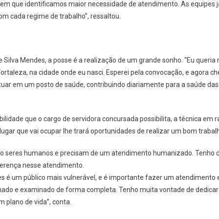
 em que identificamos maior necessidade de atendimento. As equipes
om cada regime de trabalho”, ressaltou.
e Silva Mendes, a posse é a realização de um grande sonho. “Eu queria 
ortaleza, na cidade onde eu nasci. Esperei pela convocação, e agora c
uar em um posto de saúde, contribuindo diariamente para a saúde das 
lidade que o cargo de servidora concursada possibilita, a técnica em r
lugar que vai ocupar lhe trará oportunidades de realizar um bom trabal
mo seres humanos e precisam de um atendimento humanizado. Tenho c
iferença nesse atendimento.
s é um público mais vulnerável, e é importante fazer um atendimento e
olhado e examinado de forma completa. Tenho muita vontade de dedicar 
m plano de vida”, conta.