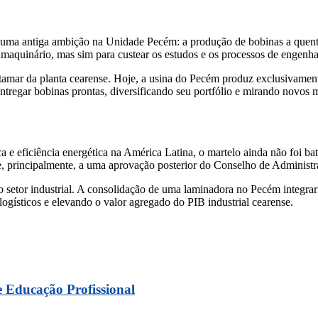
pel uma antiga ambição na Unidade Pecém: a produção de bobinas a quent
 maquinário, mas sim para custear os estudos e os processos de engenhar
 patamar da planta cearense. Hoje, a usina do Pecém produz exclusiva
ntregar bobinas prontas, diversificando seu portfólio e mirando novos 
e eficiência energética na América Latina, o martelo ainda não foi bati
e, principalmente, a uma aprovação posterior do Conselho de Administr
etor industrial. A consolidação de uma laminadora no Pecém integraria 
ogísticos e elevando o valor agregado do PIB industrial cearense.
e Educação Profissional