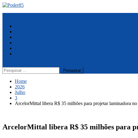
Skip
to
Menu
content
política
economia
nacional
entretenimento
interior
esportes
Pesquisar
por:
Home
2026
Julho
3
​ArcelorMittal libera R$ 35 milhões para projetar laminadora 
​ArcelorMittal libera R$ 35 milhões para 