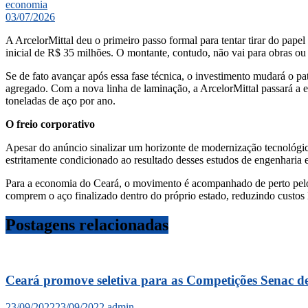
economia
03/07/2026
​A ArcelorMittal deu o primeiro passo formal para tentar tirar do pa
inicial de R$ 35 milhões. O montante, contudo, não vai para obras ou
​Se de fato avançar após essa fase técnica, o investimento mudará o
agregado. Com a nova linha de laminação, a ArcelorMittal passará a e
toneladas de aço por ano.
​O freio corporativo
Apesar do anúncio sinalizar um horizonte de modernização tecnológica 
estritamente condicionado ao resultado desses estudos de engenharia 
​Para a economia do Ceará, o movimento é acompanhado de perto pelo s
comprem o aço finalizado dentro do próprio estado, reduzindo custos l
Postagens relacionadas
Ceará promove seletiva para as Competições Senac d
23/09/2022
23/09/2022
admin