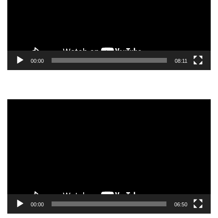
00:00
08:11
Reprodutor
de
vídeo
00:00
06:50