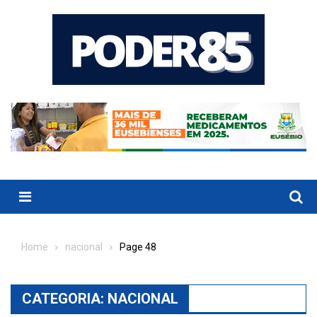
Skip
to
content
Menu
Home
nacional
Page 48
CATEGORIA:
NACIONAL