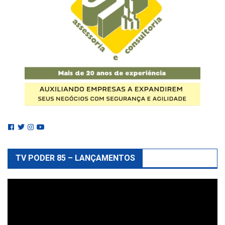
TV PODER 85 – LANÇAMENTOS
Reprodutor
de
vídeo