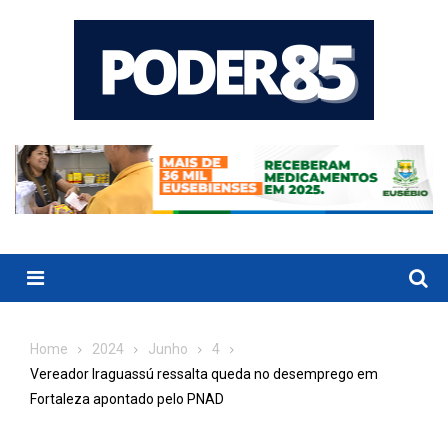
Skip
to
content
Menu
Home
2024
Junho
4
Vereador Iraguassú ressalta queda no desemprego em
Fortaleza apontado pelo PNAD